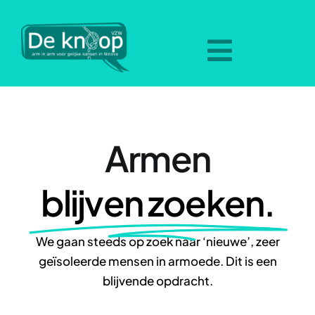
Skip
to
content
Toggle
Navigat
Home
Aanbod
Armen
blijven zoeken.
Nieuws
Over ons
We gaan steeds op zoek naar ‘nieuwe’, zeer
geïsoleerde mensen in armoede. Dit is een
blijvende opdracht.
Hulpverlening